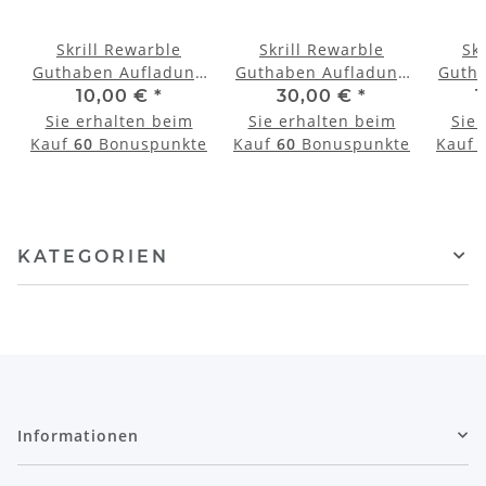
Skrill Rewarble
Skrill Rewarble
Sk
g
Guthaben Aufladung
Guthaben Aufladung
Guth
10 Euro
30 Euro
10,00 €
*
30,00 €
*
1
Sie erhalten beim
Sie erhalten beim
Sie 
e
Kauf
60
Bonuspunkte
Kauf
60
Bonuspunkte
Kauf
KATEGORIEN
Informationen