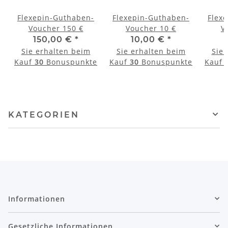
Flexepin-Guthaben-
Flexepin-Guthaben-
Flex
Voucher 150 €
Voucher 10 €
V
150,00 €
*
10,00 €
*
Sie erhalten beim
Sie erhalten beim
Sie 
e
Kauf
30
Bonuspunkte
Kauf
30
Bonuspunkte
Kauf
KATEGORIEN
Informationen
Gesetzliche Informationen