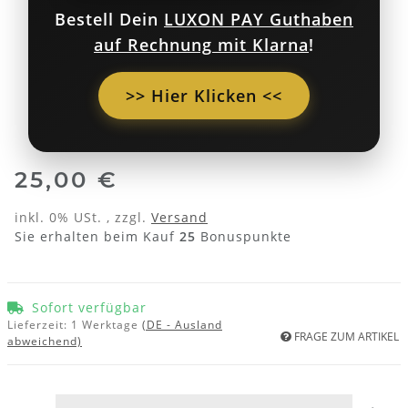
Bestell Dein
LUXON PAY Guthaben
auf Rechnung mit Klarna
!
>> Hier Klicken <<
25,00 €
inkl. 0% USt. , zzgl.
Versand
Sie erhalten beim Kauf
25
Bonuspunkte
Sofort verfügbar
Lieferzeit:
1 Werktage
(DE - Ausland
FRAGE ZUM ARTIKEL
abweichend)