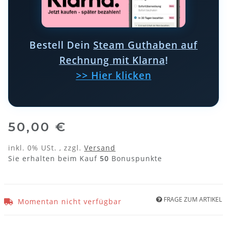
Bestell Dein
Steam Guthaben auf
Rechnung mit Klarna
!
>> Hier klicken
50,00 €
inkl. 0% USt. , zzgl.
Versand
Sie erhalten beim Kauf
50
Bonuspunkte
FRAGE ZUM ARTIKEL
Momentan nicht verfügbar