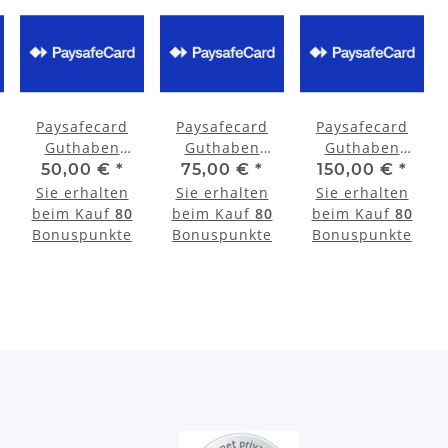
Paysafecard
Paysafecard
Paysafecard
Guthaben
Guthaben
Guthaben
Aufladung 50
Aufladung 75
Aufladung 150
50,00 €
*
75,00 €
*
150,00 €
*
Euro
Euro (Bundle)
Euro (Bundle)
Sie erhalten
Sie erhalten
Sie erhalten
beim Kauf
80
beim Kauf
80
beim Kauf
80
Bonuspunkte
Bonuspunkte
Bonuspunkte