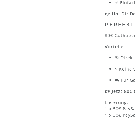
✅ Einfac
👉 Hol Dir D
PERFEKT
80€ Guthaben
Vorteile:
🎁 Direk
⚡ Keine 
🎮 Für G
👉 Jetzt 80€
Lieferung:
1 x 50€ PayS
1 x 30€ PayS