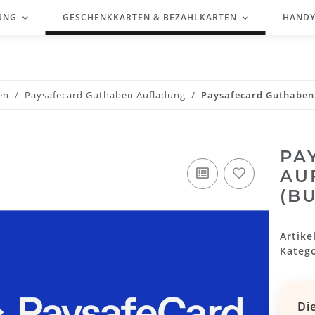
UNG
GESCHENKKARTEN & BEZAHLKARTEN
HANDY
en
Paysafecard Guthaben Aufladung
Paysafecard Guthaben 
PA
AU
(B
Artik
Kateg
Di