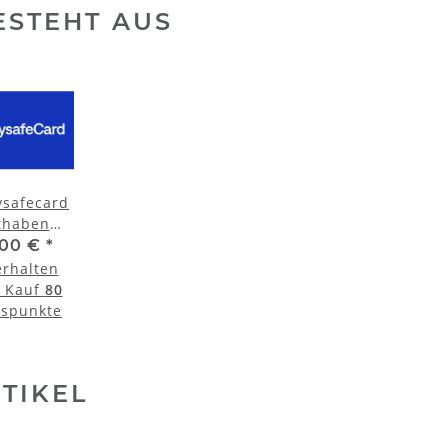
ESTEHT AUS
ysafecard
thaben
adung 50
,00 €
*
Euro
erhalten
 Kauf
80
spunkte
TIKEL