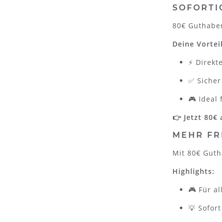
SOFORTI
80€ Guthaben
Deine Vortei
⚡ Direkt
✅ Siche
🎮 Ideal
👉 Jetzt 80€ 
MEHR FR
Mit 80€ Guth
Highlights:
🎮 Für a
💡 Sofort