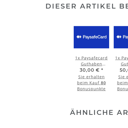
DIESER ARTIKEL B
1x
Paysafecard
1x
Pa
Guthaben
Gu
Aufladung 30
Aufl
30,00 €
*
50
Euro
Sie erhalten
Sie 
beim Kauf
80
beim
Bonuspunkte
Bonu
ÄHNLICHE AR