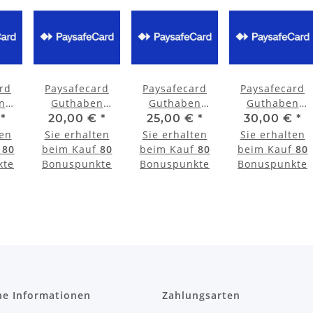
rd
Paysafecard
Paysafecard
Paysafecard
n
Guthaben
Guthaben
Guthaben
 15
Aufladung 20
Aufladung 25
Aufladung 30
€
*
20,00 €
*
25,00 €
*
30,00 €
*
Euro
Euro
Euro
ten
Sie erhalten
Sie erhalten
Sie erhalten
f
80
beim Kauf
80
beim Kauf
80
beim Kauf
80
kte
Bonuspunkte
Bonuspunkte
Bonuspunkte
he Informationen
Zahlungsarten